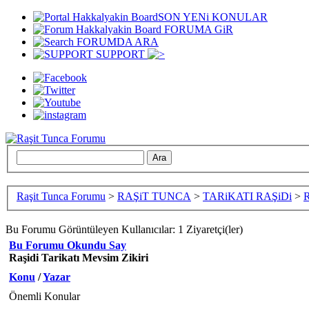
SON YENi KONULAR
FORUMA GiR
FORUMDA ARA
SUPPORT
Raşit Tunca Forumu
>
RAŞiT TUNCA
>
TARiKATI RAŞiDi
>
R
Bu Forumu Görüntüleyen Kullanıcılar: 1 Ziyaretçi(ler)
Bu Forumu Okundu Say
Raşidi Tarikatı Mevsim Zikiri
Konu
/
Yazar
Önemli Konular