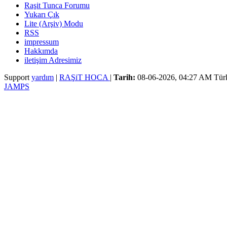
Raşit Tunca Forumu
Yukarı Çık
Lite (Arşiv) Modu
RSS
impressum
Hakkımda
iletişim Adresimiz
Support
yardım
|
RAŞiT HOCA
|
Tarih:
08-06-2026, 04:27 AM
Tür
JAMPS