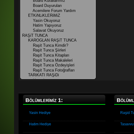
Bölümlerimiz 1:
Bölüml
Yasin Hediye
Raşid T
Hatim Hediye
Tasavvu