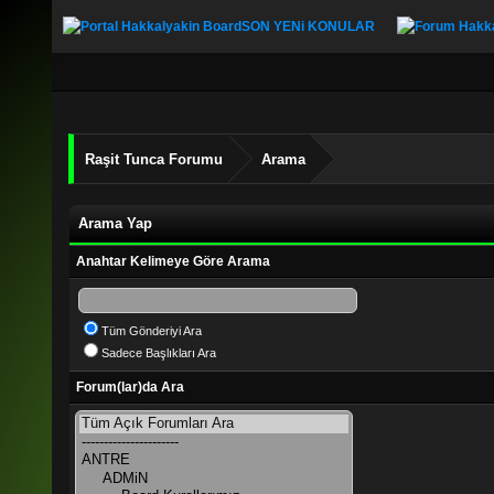
SON YENi KONULAR
Raşit Tunca Forumu
Arama
Arama Yap
Anahtar Kelimeye Göre Arama
Tüm Gönderiyi Ara
Sadece Başlıkları Ara
Forum(lar)da Ara